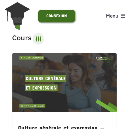
Passer
au
Menu
CONNEXION
contenu
Cours
ACCUEIL
S’INSCRIRE
ACTUALITÉS
SUPPORT
Culture générale et expression —