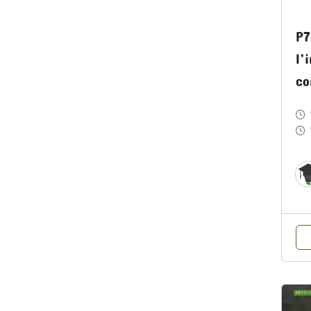
P7
l’
co
d’
co