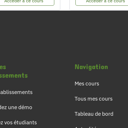
Accéder à ce cours
Accéder à ce cours
es
Navigation
issements
Mes cours
établissements
Tous mes cours
ez une démo
Tableau de bord
ez vos étudiants