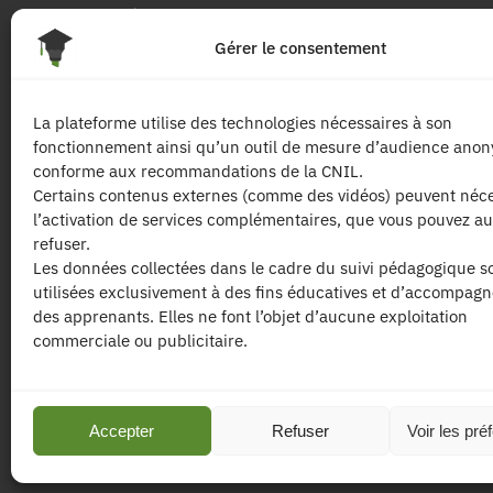
Pour 
Gérer le consentement
Les dip
La plateforme utilise des technologies nécessaires à son
fonctionnement ainsi qu’un outil de mesure d’audience ano
Les mat
conforme aux recommandations de la CNIL.
Certains contenus externes (comme des vidéos) peuvent néce
l’activation de services complémentaires, que vous pouvez au
Les tari
refuser.
Les données collectées dans le cadre du suivi pédagogique s
utilisées exclusivement à des fins éducatives et d’accompag
des apprenants. Elles ne font l’objet d’aucune exploitation
commerciale ou publicitaire.
| Les contenus publiés sur ce site sont prot
l’
agence de communication CDKIT
Accepter
Refuser
Voir les pré