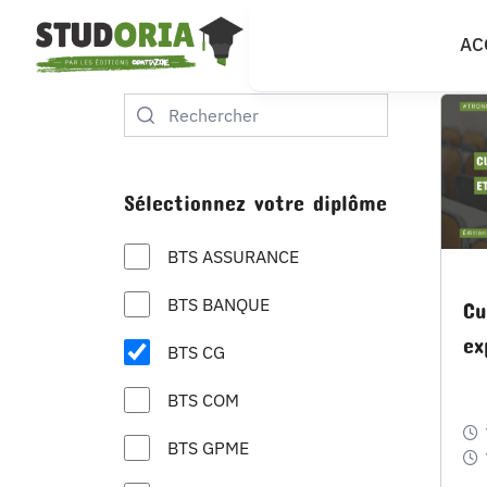
Passer
AC
au
contenu
Sélectionnez votre diplôme
BTS ASSURANCE
BTS BANQUE
Cu
ex
BTS CG
BTS COM
BTS GPME