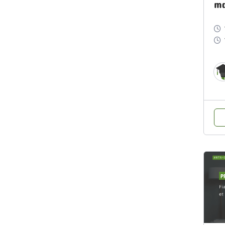
ma
éd