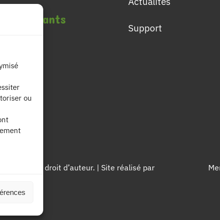
Actualités
les étudiants
Support
lômes
nymisé
ières
ssiter
toriser ou
fs
ont
nement
égés par le droit d’auteur. | Site réalisé par
Men
férences