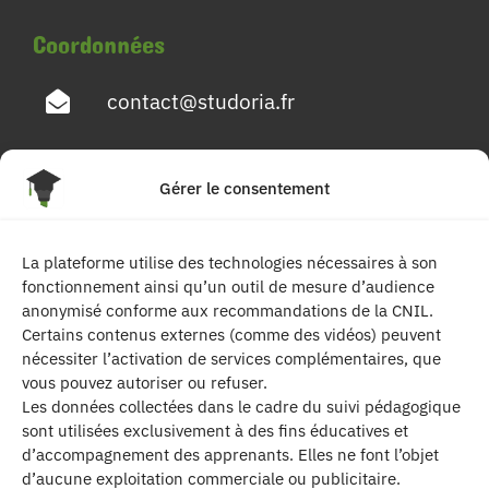
Coordonnées
contact@studoria.fr
4 Rue Georges Pompidou
Gérer le consentement
77680 Roissy en Brie
La plateforme utilise des technologies nécessaires à son
Suivez-nous
fonctionnement ainsi qu’un outil de mesure d’audience
anonymisé conforme aux recommandations de la CNIL.
Certains contenus externes (comme des vidéos) peuvent
nécessiter l’activation de services complémentaires, que
vous pouvez autoriser ou refuser.
Les données collectées dans le cadre du suivi pédagogique
sont utilisées exclusivement à des fins éducatives et
d’accompagnement des apprenants. Elles ne font l’objet
| Les contenus publiés sur ce site sont
d’aucune exploitation commerciale ou publicitaire.