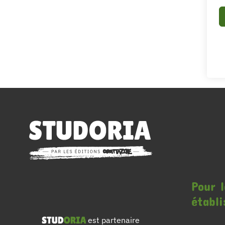
Pour l
établ
est partenaire