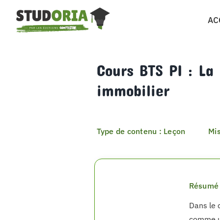
Passer
AC
au
contenu
Cours BTS PI : La
immobilier
Type de contenu : Leçon
Mis
Résumé 
Dans le 
comme un