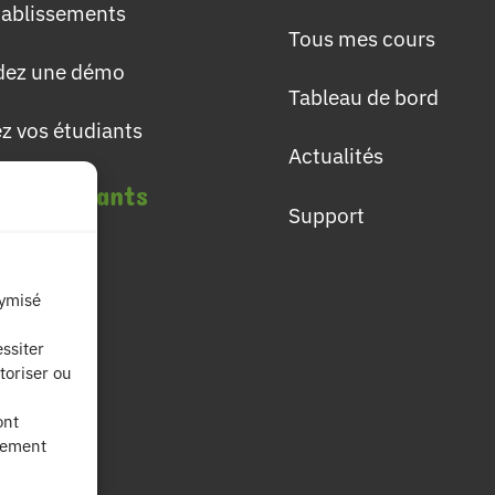
établissements
Tous mes cours
ez une démo
Tableau de bord
ez vos étudiants
Actualités
les étudiants
Support
lômes
nymisé
ières
ssiter
toriser ou
fs
ont
nement