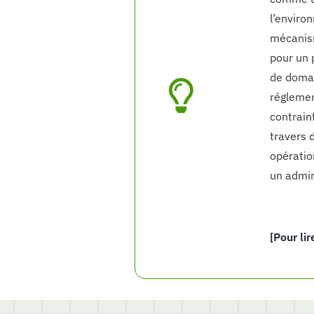
l’enviro
mécanism
pour un 
de domai
réglemen
contrain
travers 
opératio
un admin
[Pour lir