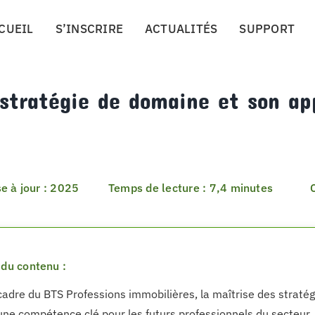
CUEIL
S’INSCRIRE
ACTUALITÉS
SUPPORT
 stratégie de domaine et son ap
e à jour : 2025
Temps de lecture : 7,4 minutes
du contenu :
cadre du BTS Professions immobilières, la maîtrise des strat
e compétence clé pour les futurs professionnels du secteur. C