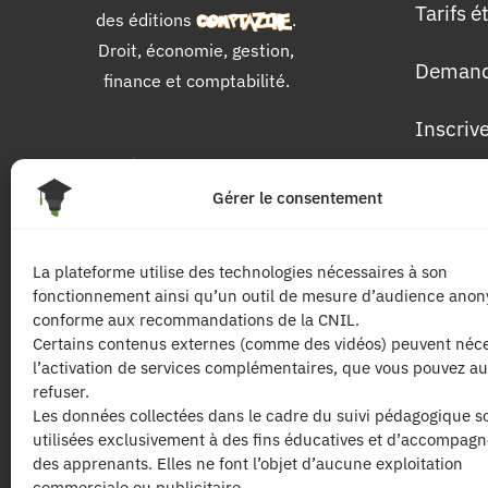
Tarifs 
des éditions
.
Droit, économie, gestion,
Demand
finance et comptabilité.
Inscriv
Pour 
Gérer le consentement
Les dip
La plateforme utilise des technologies nécessaires à son
fonctionnement ainsi qu’un outil de mesure d’audience ano
Les mat
conforme aux recommandations de la CNIL.
Certains contenus externes (comme des vidéos) peuvent néce
l’activation de services complémentaires, que vous pouvez au
Les tari
refuser.
Les données collectées dans le cadre du suivi pédagogique s
utilisées exclusivement à des fins éducatives et d’accompag
des apprenants. Elles ne font l’objet d’aucune exploitation
commerciale ou publicitaire.