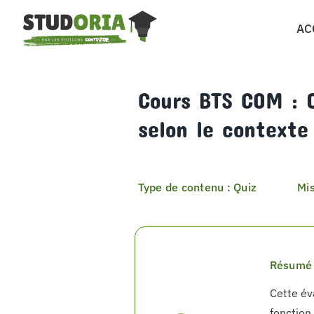
Passer
AC
au
contenu
Cours BTS COM : Q
selon le contexte 
Type de contenu : Quiz
Mis
Résumé 
Cette év
fonction