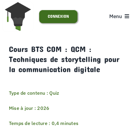
Passer
au
Menu
CONNEXION
contenu
ACCUEIL
Cours BTS COM : QCM :
Techniques de storytelling pour
S’INSCRIRE
la communication digitale
ACTUALITÉS
Type de contenu : Quiz
SUPPORT
Mise à jour : 2026
Temps de lecture : 0,4 minutes