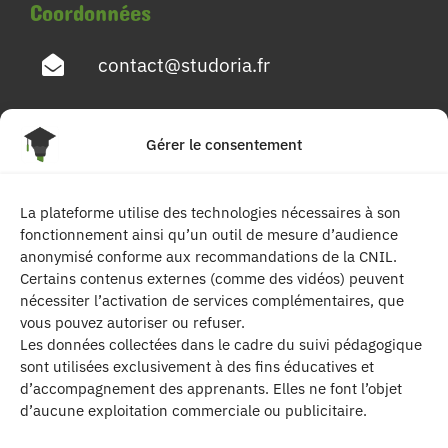
Coordonnées
contact@studoria.fr
4 Rue Georges Pompidou
Gérer le consentement
77680 Roissy en Brie
La plateforme utilise des technologies nécessaires à son
Suivez-nous
fonctionnement ainsi qu’un outil de mesure d’audience
anonymisé conforme aux recommandations de la CNIL.
Certains contenus externes (comme des vidéos) peuvent
nécessiter l’activation de services complémentaires, que
vous pouvez autoriser ou refuser.
Les données collectées dans le cadre du suivi pédagogique
sont utilisées exclusivement à des fins éducatives et
d’accompagnement des apprenants. Elles ne font l’objet
| Les contenus publiés sur ce site sont
d’aucune exploitation commerciale ou publicitaire.
protégés par le droit d’auteur. | Site réalisé par l’