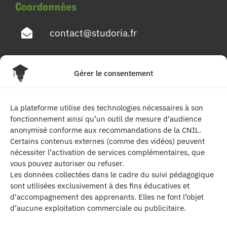
Coordonnées
contact@studoria.fr
4 Rue Georges Pompidou
Gérer le consentement
77680 Roissy en Brie
La plateforme utilise des technologies nécessaires à son
Suivez-nous
fonctionnement ainsi qu’un outil de mesure d’audience
anonymisé conforme aux recommandations de la CNIL.
Certains contenus externes (comme des vidéos) peuvent
nécessiter l’activation de services complémentaires, que
vous pouvez autoriser ou refuser.
Les données collectées dans le cadre du suivi pédagogique
sont utilisées exclusivement à des fins éducatives et
d’accompagnement des apprenants. Elles ne font l’objet
| Les contenus publiés sur ce site sont
d’aucune exploitation commerciale ou publicitaire.
protégés par le droit d’auteur. | Site réalisé par l’