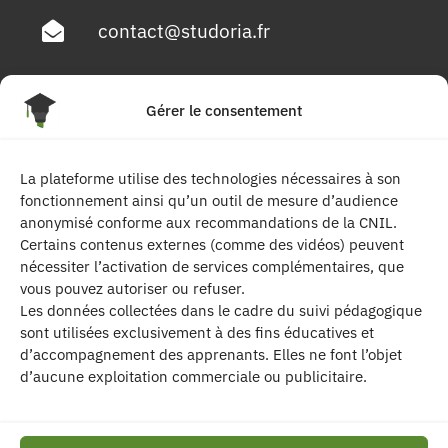
contact@studoria.fr
4 Rue Georges Pompidou
Gérer le consentement
77680 Roissy en Brie
La plateforme utilise des technologies nécessaires à son
Suivez-nous
fonctionnement ainsi qu’un outil de mesure d’audience
anonymisé conforme aux recommandations de la CNIL.
Certains contenus externes (comme des vidéos) peuvent
nécessiter l’activation de services complémentaires, que
vous pouvez autoriser ou refuser.
Les données collectées dans le cadre du suivi pédagogique
sont utilisées exclusivement à des fins éducatives et
d’accompagnement des apprenants. Elles ne font l’objet
| Les contenus publiés sur ce site sont
d’aucune exploitation commerciale ou publicitaire.
protégés par le droit d’auteur. | Site réalisé par l’
agence de communication CDKIT