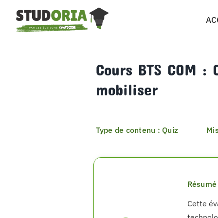
Passer
AC
au
contenu
Cours BTS COM : Q
mobiliser
Type de contenu : Quiz
Mis
Résumé 
Cette év
technolo