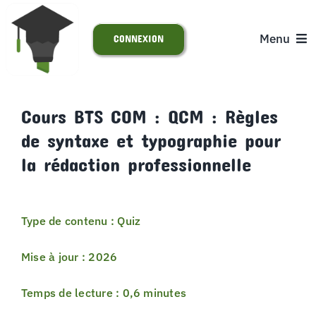
Passer
au
Menu
CONNEXION
contenu
ACCUEIL
Cours BTS COM : QCM : Règles
de syntaxe et typographie pour
S’INSCRIRE
la rédaction professionnelle
ACTUALITÉS
Type de contenu : Quiz
SUPPORT
Mise à jour : 2026
Temps de lecture : 0,6 minutes