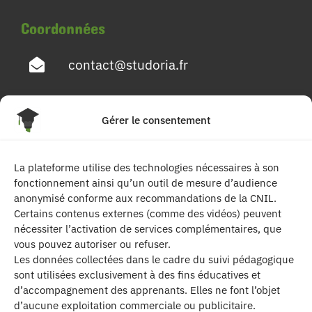
Coordonnées
contact@studoria.fr
4 Rue Georges Pompidou
Gérer le consentement
77680 Roissy en Brie
La plateforme utilise des technologies nécessaires à son
Suivez-nous
fonctionnement ainsi qu’un outil de mesure d’audience
anonymisé conforme aux recommandations de la CNIL.
Certains contenus externes (comme des vidéos) peuvent
nécessiter l’activation de services complémentaires, que
vous pouvez autoriser ou refuser.
Les données collectées dans le cadre du suivi pédagogique
sont utilisées exclusivement à des fins éducatives et
d’accompagnement des apprenants. Elles ne font l’objet
| Les contenus publiés sur ce site sont
d’aucune exploitation commerciale ou publicitaire.