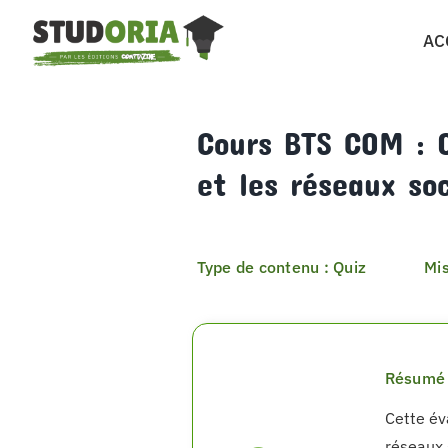
Passer
AC
au
contenu
Cours BTS COM : 
et les réseaux so
Type de contenu : Quiz
Mis
Résumé 
Cette év
réseaux s