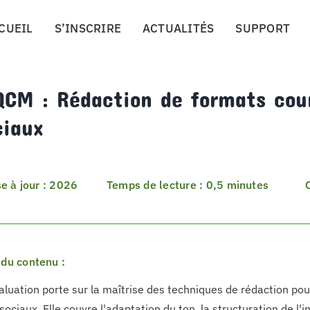
CUEIL
S’INSCRIRE
ACTUALITÉS
SUPPORT
QCM : Rédaction de formats cou
ciaux
e à jour : 2026
Temps de lecture : 0,5 minutes
du contenu :
aluation porte sur la maîtrise des techniques de rédaction pou
ociaux. Elle couvre l'adaptation du ton, la structuration de l'i