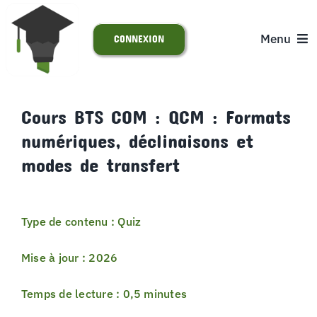
Passer
au
Menu
CONNEXION
contenu
ACCUEIL
Cours BTS COM : QCM : Formats
numériques, déclinaisons et
S’INSCRIRE
modes de transfert
ACTUALITÉS
Type de contenu : Quiz
SUPPORT
Mise à jour : 2026
Temps de lecture : 0,5 minutes