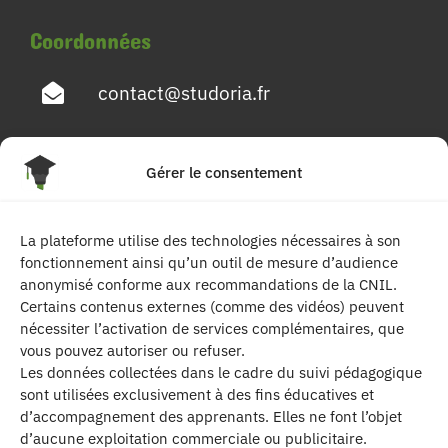
Coordonnées
contact@studoria.fr
4 Rue Georges Pompidou
Gérer le consentement
77680 Roissy en Brie
La plateforme utilise des technologies nécessaires à son
Suivez-nous
fonctionnement ainsi qu’un outil de mesure d’audience
anonymisé conforme aux recommandations de la CNIL.
Certains contenus externes (comme des vidéos) peuvent
nécessiter l’activation de services complémentaires, que
vous pouvez autoriser ou refuser.
Les données collectées dans le cadre du suivi pédagogique
sont utilisées exclusivement à des fins éducatives et
d’accompagnement des apprenants. Elles ne font l’objet
| Les contenus publiés sur ce site sont
d’aucune exploitation commerciale ou publicitaire.