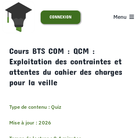
Passer
au
Menu
CONNEXION
contenu
ACCUEIL
Cours BTS COM : QCM :
Exploitation des contraintes et
S’INSCRIRE
attentes du cahier des charges
ACTUALITÉS
pour la veille
SUPPORT
Type de contenu : Quiz
Mise à jour : 2026