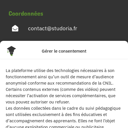
Coordonnées
contact@studoria.fr
4 Rue Georges Pompidou
Gérer le consentement
77680 Roissy en Brie
La plateforme utilise des technologies nécessaires à son
Suivez-nous
fonctionnement ainsi qu’un outil de mesure d’audience
anonymisé conforme aux recommandations de la CNIL.
Certains contenus externes (comme des vidéos) peuvent
nécessiter l’activation de services complémentaires, que
vous pouvez autoriser ou refuser.
Les données collectées dans le cadre du suivi pédagogique
sont utilisées exclusivement à des fins éducatives et
d’accompagnement des apprenants. Elles ne font l’objet
| Les contenus publiés sur ce site sont
d’aucune exploitation commerciale ou publicitaire.