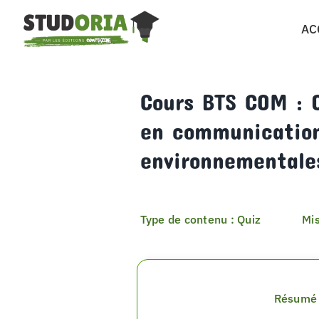
Passer
AC
au
contenu
Cours BTS COM : Q
en communication 
environnementale
Type de contenu : Quiz
Mis
Résumé 