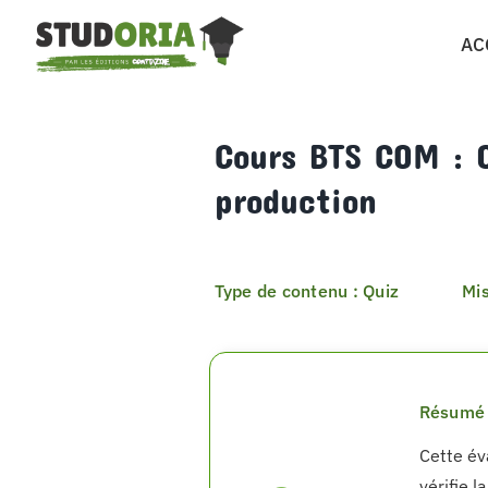
Passer
AC
au
contenu
Cours BTS COM : Q
production
Type de contenu : Quiz
Mis
Résumé 
Cette év
vérifie 