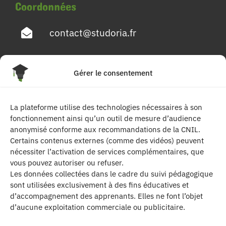
Coordonnées
contact@studoria.fr
4 Rue Georges Pompidou
Gérer le consentement
77680 Roissy en Brie
La plateforme utilise des technologies nécessaires à son
Suivez-nous
fonctionnement ainsi qu’un outil de mesure d’audience
anonymisé conforme aux recommandations de la CNIL.
Certains contenus externes (comme des vidéos) peuvent
nécessiter l’activation de services complémentaires, que
vous pouvez autoriser ou refuser.
Les données collectées dans le cadre du suivi pédagogique
sont utilisées exclusivement à des fins éducatives et
d’accompagnement des apprenants. Elles ne font l’objet
| Les contenus publiés sur ce site sont
d’aucune exploitation commerciale ou publicitaire.
protégés par le droit d’auteur. | Site réalisé par l’