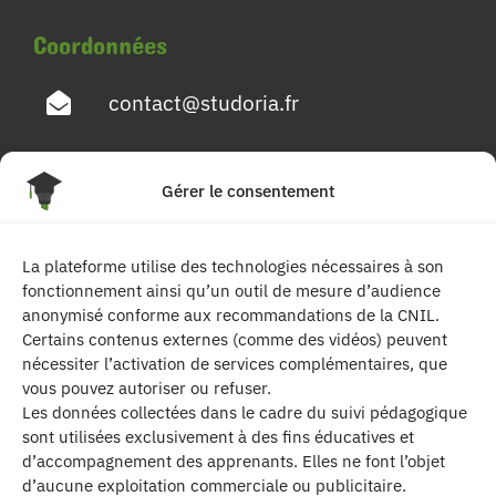
Coordonnées
contact@studoria.fr
4 Rue Georges Pompidou
Gérer le consentement
77680 Roissy en Brie
La plateforme utilise des technologies nécessaires à son
Suivez-nous
fonctionnement ainsi qu’un outil de mesure d’audience
anonymisé conforme aux recommandations de la CNIL.
Certains contenus externes (comme des vidéos) peuvent
nécessiter l’activation de services complémentaires, que
vous pouvez autoriser ou refuser.
Les données collectées dans le cadre du suivi pédagogique
sont utilisées exclusivement à des fins éducatives et
d’accompagnement des apprenants. Elles ne font l’objet
| Les contenus publiés sur ce site sont
d’aucune exploitation commerciale ou publicitaire.