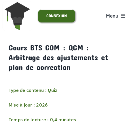
Passer
au
Menu
CONNEXION
contenu
ACCUEIL
Cours BTS COM : QCM :
Arbitrage des ajustements et
S’INSCRIRE
plan de correction
ACTUALITÉS
Type de contenu : Quiz
SUPPORT
Mise à jour : 2026
Temps de lecture : 0,4 minutes