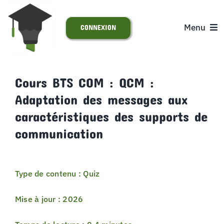
Passer
au
Menu
CONNEXION
contenu
ACCUEIL
Cours BTS COM : QCM :
Adaptation des messages aux
S’INSCRIRE
caractéristiques des supports de
ACTUALITÉS
communication
SUPPORT
Type de contenu : Quiz
Mise à jour : 2026