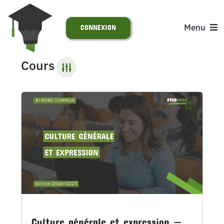
Passer
au
Menu
CONNEXION
contenu
Cours
ACCUEIL
S’INSCRIRE
ACTUALITÉS
SUPPORT
Culture générale et expression —