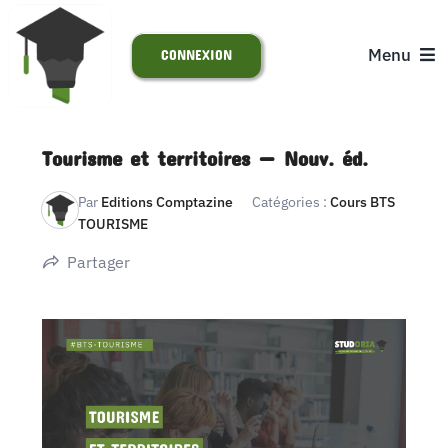
Passer
au
Menu
CONNEXION
contenu
ACCUEIL
Tourisme et territoires — Nouv. éd.
S’INSCRIRE
Par
Editions Comptazine
Catégories :
Cours BTS
TOURISME
ACTUALITÉS
Partager
SUPPORT