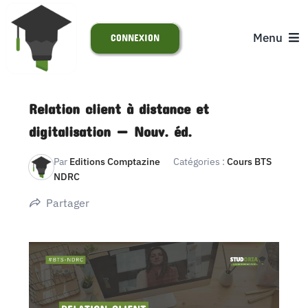
Passer
au
Menu
CONNEXION
contenu
ACCUEIL
Relation client à distance et
digitalisation — Nouv. éd.
S’INSCRIRE
Par
Editions Comptazine
Catégories :
Cours BTS
NDRC
ACTUALITÉS
Partager
SUPPORT