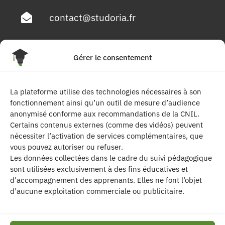
contact@studoria.fr
4 Rue Georges Pompidou
Gérer le consentement
77680 Roissy en Brie
La plateforme utilise des technologies nécessaires à son
Suivez-nous
fonctionnement ainsi qu’un outil de mesure d’audience
anonymisé conforme aux recommandations de la CNIL.
Certains contenus externes (comme des vidéos) peuvent
nécessiter l’activation de services complémentaires, que
vous pouvez autoriser ou refuser.
Les données collectées dans le cadre du suivi pédagogique
sont utilisées exclusivement à des fins éducatives et
d’accompagnement des apprenants. Elles ne font l’objet
| Les contenus publiés sur ce site sont
d’aucune exploitation commerciale ou publicitaire.
protégés par le droit d’auteur. | Site réalisé par l’
agence de communication CDKIT