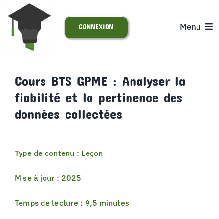
Passer
au
Menu
CONNEXION
contenu
ACCUEIL
Cours BTS GPME : Analyser la
fiabilité et la pertinence des
S’INSCRIRE
données collectées
ACTUALITÉS
Type de contenu : Leçon
SUPPORT
Mise à jour : 2025
Temps de lecture : 9,5 minutes