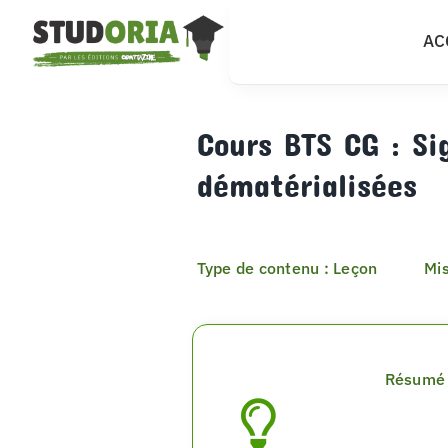
Passer
AC
au
contenu
Cours BTS CG : Si
dématérialisées
Type de contenu : Leçon
Mis
Résumé 