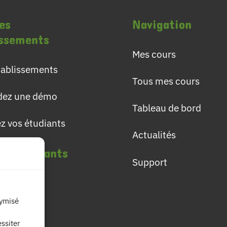
es
Navigation
issements
Mes cours
établissements
Tous mes cours
ez une démo
Tableau de bord
ez vos étudiants
Actualités
les étudiants
Support
lômes
nymisé
ières
ssiter