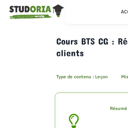
Passer
AC
au
contenu
Cours BTS CG : Ré
clients
Type de contenu : Leçon
Mis
Résumé 