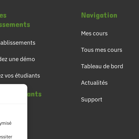
es
Navigation
issements
Mes cours
établissements
Tous mes cours
ez une démo
Tableau de bord
ez vos étudiants
Actualités
les étudiants
Support
lômes
nymisé
ières
ssiter