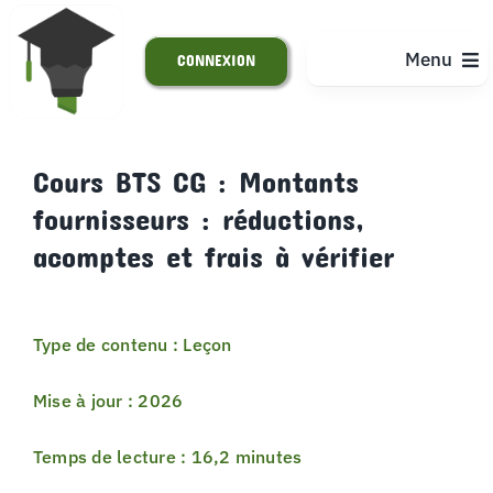
Passer
au
Menu
CONNEXION
contenu
ACCUEIL
Cours BTS CG : Montants
fournisseurs : réductions,
S’INSCRIRE
acomptes et frais à vérifier
ACTUALITÉS
Type de contenu : Leçon
SUPPORT
Mise à jour : 2026
Temps de lecture : 16,2 minutes