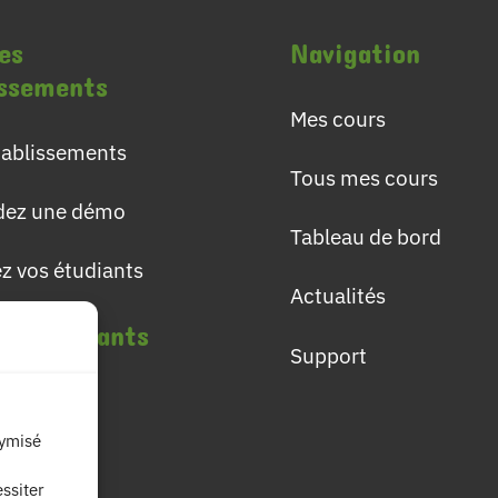
es
Navigation
issements
Mes cours
établissements
Tous mes cours
ez une démo
Tableau de bord
ez vos étudiants
Actualités
les étudiants
Support
lômes
nymisé
ières
ssiter