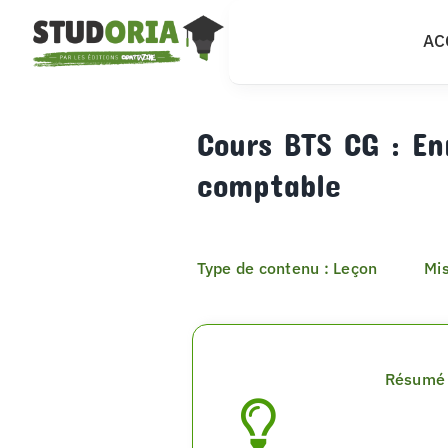
Passer
AC
au
contenu
Cours BTS CG : En
comptable
Type de contenu : Leçon
Mis
Résumé 