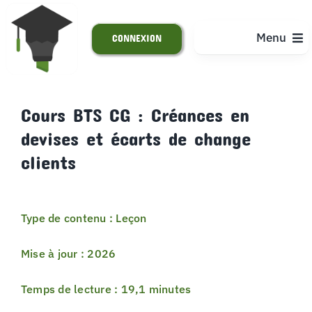
Passer
au
Menu
CONNEXION
contenu
ACCUEIL
Cours BTS CG : Créances en
devises et écarts de change
S’INSCRIRE
clients
ACTUALITÉS
Type de contenu : Leçon
SUPPORT
Mise à jour : 2026
Temps de lecture : 19,1 minutes