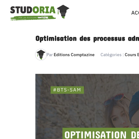
Passer
AC
au
contenu
Optimisation des processus adm
Par
Editions Comptazine
Catégories :
Cours 