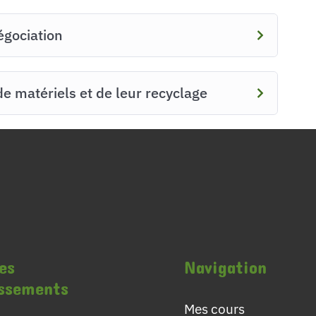
égociation
 matériels et de leur recyclage
es
Navigation
issements
Mes cours