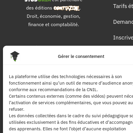
Tarifs 
des éditions
.
Droit, économie, gestion,
Demand
finance et comptabilité.
Inscriv
Pour 
Gérer le consentement
Les dip
La plateforme utilise des technologies nécessaires à son
fonctionnement ainsi qu’un outil de mesure d’audience ano
Les mat
conforme aux recommandations de la CNIL.
Certains contenus externes (comme des vidéos) peuvent néce
l’activation de services complémentaires, que vous pouvez au
Les tari
refuser.
Les données collectées dans le cadre du suivi pédagogique s
utilisées exclusivement à des fins éducatives et d’accompag
des apprenants. Elles ne font l’objet d’aucune exploitation