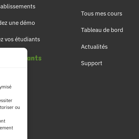
établissements
Tous mes cours
ez une démo
Tableau de bord
ez vos étudiants
Actualités
les étudiants
Support
lômes
nymisé
ières
ssiter
toriser ou
fs
ont
nement