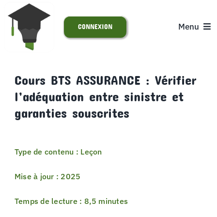
Passer
au
Menu
CONNEXION
contenu
ACCUEIL
Cours BTS ASSURANCE : Vérifier
l’adéquation entre sinistre et
S’INSCRIRE
garanties souscrites
ACTUALITÉS
Type de contenu : Leçon
SUPPORT
Mise à jour : 2025
Temps de lecture : 8,5 minutes