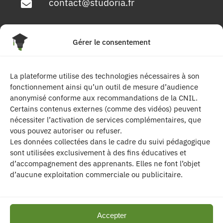
contact@studoria.fr
4 Rue Georges Pompidou
Gérer le consentement
77680 Roissy en Brie
La plateforme utilise des technologies nécessaires à son
Suivez-nous
fonctionnement ainsi qu’un outil de mesure d’audience
anonymisé conforme aux recommandations de la CNIL.
Certains contenus externes (comme des vidéos) peuvent
nécessiter l’activation de services complémentaires, que
vous pouvez autoriser ou refuser.
Les données collectées dans le cadre du suivi pédagogique
sont utilisées exclusivement à des fins éducatives et
d’accompagnement des apprenants. Elles ne font l’objet
| Les contenus publiés sur ce site sont
d’aucune exploitation commerciale ou publicitaire.
protégés par le droit d’auteur. | Site réalisé par l’
agence de communication CDKIT
Accepter