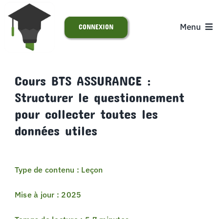
Passer
au
Menu
CONNEXION
contenu
ACCUEIL
Cours BTS ASSURANCE :
Structurer le questionnement
S’INSCRIRE
pour collecter toutes les
ACTUALITÉS
données utiles
SUPPORT
Type de contenu : Leçon
Mise à jour : 2025