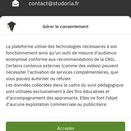
contact@studoria.fr
4 Rue Georges Pompidou
Gérer le consentement
77680 Roissy en Brie
La plateforme utilise des technologies nécessaires à son
Suivez-nous
fonctionnement ainsi qu’un outil de mesure d’audience
anonymisé conforme aux recommandations de la CNIL.
Certains contenus externes (comme des vidéos) peuvent
nécessiter l’activation de services complémentaires, que
vous pouvez autoriser ou refuser.
Les données collectées dans le cadre du suivi pédagogique
sont utilisées exclusivement à des fins éducatives et
d’accompagnement des apprenants. Elles ne font l’objet
| Les contenus publiés sur ce site sont
d’aucune exploitation commerciale ou publicitaire.
protégés par le droit d’auteur. | Site réalisé par l’
agence de communication CDKIT
Accepter