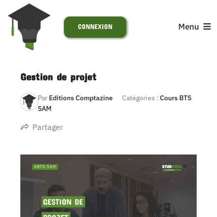
Passer
au
Menu
CONNEXION
contenu
ACCUEIL
Gestion de projet
S’INSCRIRE
Par
Editions Comptazine
Catégories :
Cours BTS
SAM
ACTUALITÉS
Partager
SUPPORT