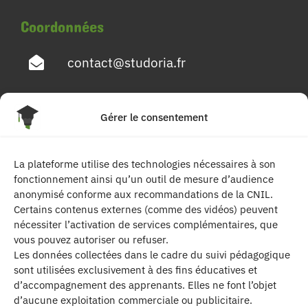
Coordonnées
contact@studoria.fr
4 Rue Georges Pompidou
Gérer le consentement
77680 Roissy en Brie
La plateforme utilise des technologies nécessaires à son
Suivez-nous
fonctionnement ainsi qu’un outil de mesure d’audience
anonymisé conforme aux recommandations de la CNIL.
Certains contenus externes (comme des vidéos) peuvent
nécessiter l’activation de services complémentaires, que
vous pouvez autoriser ou refuser.
Les données collectées dans le cadre du suivi pédagogique
sont utilisées exclusivement à des fins éducatives et
d’accompagnement des apprenants. Elles ne font l’objet
| Les contenus publiés sur ce site sont
d’aucune exploitation commerciale ou publicitaire.