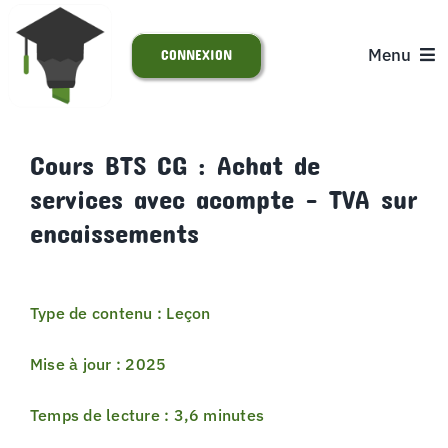
Passer
au
Menu
CONNEXION
contenu
ACCUEIL
Cours BTS CG : Achat de
services avec acompte – TVA sur
S’INSCRIRE
encaissements
ACTUALITÉS
Type de contenu : Leçon
SUPPORT
Mise à jour : 2025
Temps de lecture : 3,6 minutes