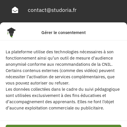
contact@studoria.fr
4 Rue Georges Pompidou
Gérer le consentement
77680 Roissy en Brie
La plateforme utilise des technologies nécessaires à son
Suivez-nous
fonctionnement ainsi qu’un outil de mesure d’audience
anonymisé conforme aux recommandations de la CNIL.
Certains contenus externes (comme des vidéos) peuvent
nécessiter l’activation de services complémentaires, que
vous pouvez autoriser ou refuser.
Les données collectées dans le cadre du suivi pédagogique
sont utilisées exclusivement à des fins éducatives et
d’accompagnement des apprenants. Elles ne font l’objet
| Les contenus publiés sur ce site sont
d’aucune exploitation commerciale ou publicitaire.
protégés par le droit d’auteur. | Site réalisé par l’
agence de communication CDKIT