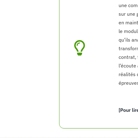
une comp
sur une 
en maint
le modul
qu’ils a
transfor
contrat, 
l’écoute
réalités
épreuves
[Pour lir