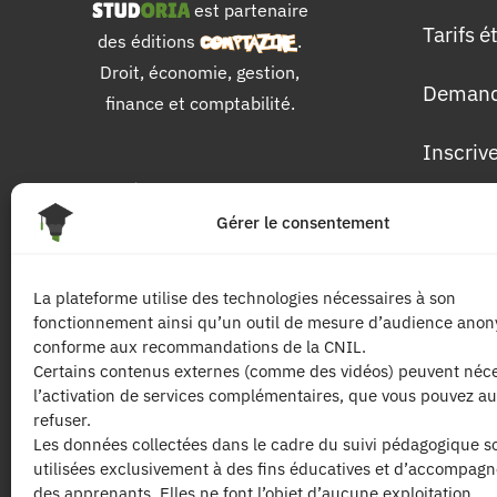
est partenaire
Tarifs 
des éditions
.
Droit, économie, gestion,
Demand
finance et comptabilité.
Inscriv
Pour 
Gérer le consentement
Les dip
La plateforme utilise des technologies nécessaires à son
fonctionnement ainsi qu’un outil de mesure d’audience ano
Les mat
conforme aux recommandations de la CNIL.
Certains contenus externes (comme des vidéos) peuvent néce
l’activation de services complémentaires, que vous pouvez au
Les tari
refuser.
Les données collectées dans le cadre du suivi pédagogique s
utilisées exclusivement à des fins éducatives et d’accompag
des apprenants. Elles ne font l’objet d’aucune exploitation