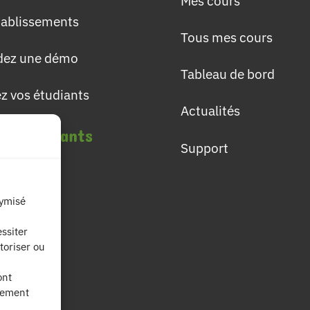
Mes cours
établissements
Tous mes cours
ez une démo
Tableau de bord
ez vos étudiants
Actualités
les étudiants
Support
lômes
nymisé
ières
ssiter
toriser ou
fs
ont
nement