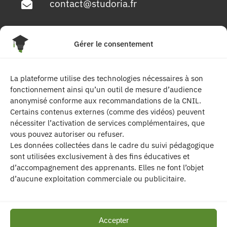
contact@studoria.fr
4 Rue Georges Pompidou
Gérer le consentement
77680 Roissy en Brie
La plateforme utilise des technologies nécessaires à son
Suivez-nous
fonctionnement ainsi qu’un outil de mesure d’audience
anonymisé conforme aux recommandations de la CNIL.
Certains contenus externes (comme des vidéos) peuvent
nécessiter l’activation de services complémentaires, que
vous pouvez autoriser ou refuser.
Les données collectées dans le cadre du suivi pédagogique
sont utilisées exclusivement à des fins éducatives et
d’accompagnement des apprenants. Elles ne font l’objet
| Les contenus publiés sur ce site sont
d’aucune exploitation commerciale ou publicitaire.
protégés par le droit d’auteur. | Site réalisé par l’
agence de communication CDKIT
Accepter