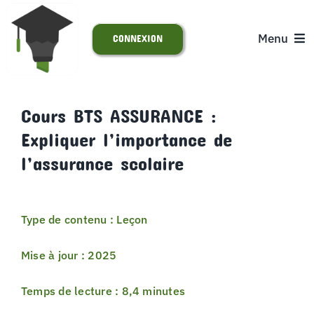
Passer
au
Menu
CONNEXION
contenu
ACCUEIL
Cours BTS ASSURANCE :
Expliquer l’importance de
S’INSCRIRE
l’assurance scolaire
ACTUALITÉS
Type de contenu : Leçon
SUPPORT
Mise à jour : 2025
Temps de lecture : 8,4 minutes