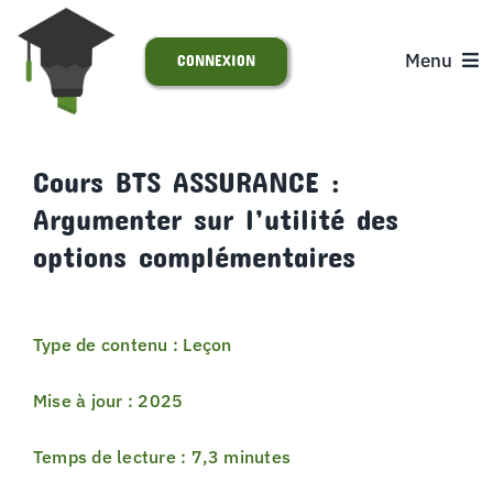
Passer
au
Menu
CONNEXION
contenu
ACCUEIL
Cours BTS ASSURANCE :
Argumenter sur l’utilité des
S’INSCRIRE
options complémentaires
ACTUALITÉS
Type de contenu : Leçon
SUPPORT
Mise à jour : 2025
Temps de lecture : 7,3 minutes