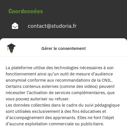
Coordonnées
contact@studoria.fr
4 Rue Georges Pompidou
Gérer le consentement
77680 Roissy en Brie
La plateforme utilise des technologies nécessaires à son
Suivez-nous
fonctionnement ainsi qu’un outil de mesure d’audience
anonymisé conforme aux recommandations de la CNIL.
Certains contenus externes (comme des vidéos) peuvent
nécessiter l’activation de services complémentaires, que
vous pouvez autoriser ou refuser.
Les données collectées dans le cadre du suivi pédagogique
sont utilisées exclusivement à des fins éducatives et
d’accompagnement des apprenants. Elles ne font l’objet
| Les contenus publiés sur ce site sont
d’aucune exploitation commerciale ou publicitaire.