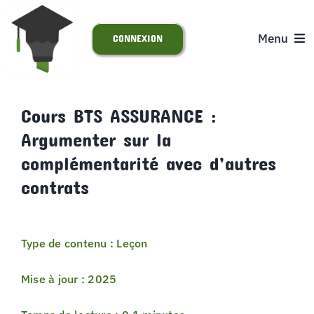
Passer
au
Menu
CONNEXION
contenu
ACCUEIL
Cours BTS ASSURANCE :
Argumenter sur la
S’INSCRIRE
complémentarité avec d’autres
ACTUALITÉS
contrats
SUPPORT
Type de contenu : Leçon
Mise à jour : 2025