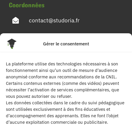
Coordonnées
contact@studoria.fr
4 Rue Georges Pompidou
Gérer le consentement
77680 Roissy en Brie
La plateforme utilise des technologies nécessaires à son
Suivez-nous
fonctionnement ainsi qu’un outil de mesure d’audience
anonymisé conforme aux recommandations de la CNIL.
Certains contenus externes (comme des vidéos) peuvent
nécessiter l’activation de services complémentaires, que
vous pouvez autoriser ou refuser.
Les données collectées dans le cadre du suivi pédagogique
sont utilisées exclusivement à des fins éducatives et
d’accompagnement des apprenants. Elles ne font l’objet
| Les contenus publiés sur ce site sont
d’aucune exploitation commerciale ou publicitaire.
protégés par le droit d’auteur. | Site réalisé par l’