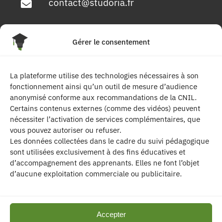
contact@studoria.fr
4 Rue Georges Pompidou
Gérer le consentement
77680 Roissy en Brie
La plateforme utilise des technologies nécessaires à son
Suivez-nous
fonctionnement ainsi qu’un outil de mesure d’audience
anonymisé conforme aux recommandations de la CNIL.
Certains contenus externes (comme des vidéos) peuvent
nécessiter l’activation de services complémentaires, que
vous pouvez autoriser ou refuser.
Les données collectées dans le cadre du suivi pédagogique
sont utilisées exclusivement à des fins éducatives et
d’accompagnement des apprenants. Elles ne font l’objet
| Les contenus publiés sur ce site sont
d’aucune exploitation commerciale ou publicitaire.
protégés par le droit d’auteur. | Site réalisé par l’
agence de communication CDKIT
Accepter