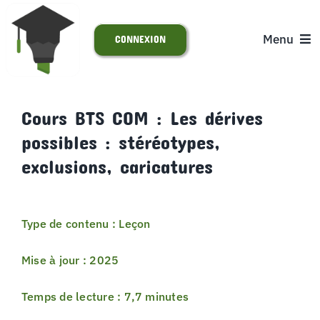
Passer
au
Menu
CONNEXION
contenu
ACCUEIL
Cours BTS COM : Les dérives
possibles : stéréotypes,
S’INSCRIRE
exclusions, caricatures
ACTUALITÉS
Type de contenu : Leçon
SUPPORT
Mise à jour : 2025
Temps de lecture : 7,7 minutes