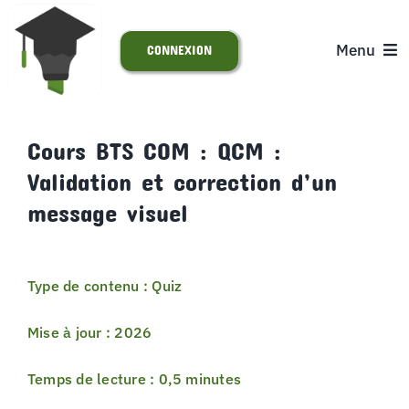
Passer
au
Menu
CONNEXION
contenu
ACCUEIL
Cours BTS COM : QCM :
Validation et correction d’un
S’INSCRIRE
message visuel
ACTUALITÉS
Type de contenu : Quiz
SUPPORT
Mise à jour : 2026
Temps de lecture : 0,5 minutes