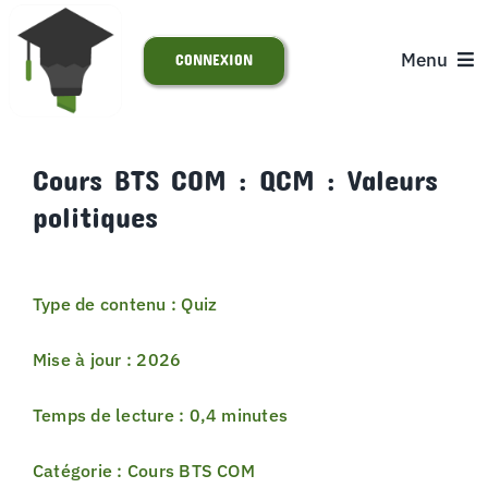
Passer
au
Menu
CONNEXION
contenu
ACCUEIL
Cours BTS COM : QCM : Valeurs
politiques
S’INSCRIRE
ACTUALITÉS
Type de contenu : Quiz
SUPPORT
Mise à jour : 2026
Temps de lecture : 0,4 minutes
Catégorie : Cours BTS COM