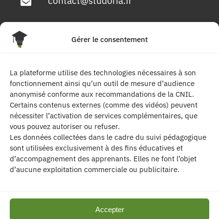
contact@studoria.fr
4 Rue Georges Pompidou
Gérer le consentement
77680 Roissy en Brie
La plateforme utilise des technologies nécessaires à son
Suivez-nous
fonctionnement ainsi qu’un outil de mesure d’audience
anonymisé conforme aux recommandations de la CNIL.
Certains contenus externes (comme des vidéos) peuvent
nécessiter l’activation de services complémentaires, que
vous pouvez autoriser ou refuser.
Les données collectées dans le cadre du suivi pédagogique
sont utilisées exclusivement à des fins éducatives et
d’accompagnement des apprenants. Elles ne font l’objet
| Les contenus publiés sur ce site sont
d’aucune exploitation commerciale ou publicitaire.
protégés par le droit d’auteur. | Site réalisé par l’
agence de communication CDKIT
Accepter