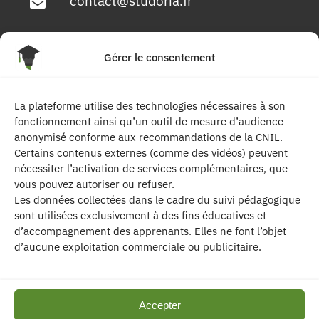
contact@studoria.fr
4 Rue Georges Pompidou
Gérer le consentement
77680 Roissy en Brie
La plateforme utilise des technologies nécessaires à son
Suivez-nous
fonctionnement ainsi qu’un outil de mesure d’audience
anonymisé conforme aux recommandations de la CNIL.
Certains contenus externes (comme des vidéos) peuvent
nécessiter l’activation de services complémentaires, que
vous pouvez autoriser ou refuser.
Les données collectées dans le cadre du suivi pédagogique
sont utilisées exclusivement à des fins éducatives et
d’accompagnement des apprenants. Elles ne font l’objet
| Les contenus publiés sur ce site sont
d’aucune exploitation commerciale ou publicitaire.
protégés par le droit d’auteur. | Site réalisé par l’
agence de communication CDKIT
Accepter