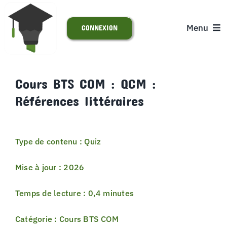
Passer
au
Menu
CONNEXION
contenu
ACCUEIL
Cours BTS COM : QCM :
Références littéraires
S’INSCRIRE
ACTUALITÉS
Type de contenu : Quiz
SUPPORT
Mise à jour : 2026
Temps de lecture : 0,4 minutes
Catégorie : Cours BTS COM