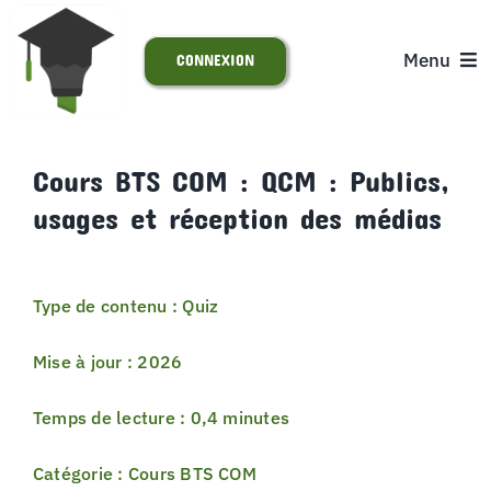
Passer
au
Menu
CONNEXION
contenu
ACCUEIL
Cours BTS COM : QCM : Publics,
usages et réception des médias
S’INSCRIRE
ACTUALITÉS
Type de contenu : Quiz
SUPPORT
Mise à jour : 2026
Temps de lecture : 0,4 minutes
Catégorie : Cours BTS COM