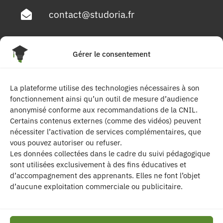
contact@studoria.fr
4 Rue Georges Pompidou
Gérer le consentement
77680 Roissy en Brie
La plateforme utilise des technologies nécessaires à son
Suivez-nous
fonctionnement ainsi qu’un outil de mesure d’audience
anonymisé conforme aux recommandations de la CNIL.
Certains contenus externes (comme des vidéos) peuvent
nécessiter l’activation de services complémentaires, que
vous pouvez autoriser ou refuser.
Les données collectées dans le cadre du suivi pédagogique
sont utilisées exclusivement à des fins éducatives et
d’accompagnement des apprenants. Elles ne font l’objet
| Les contenus publiés sur ce site sont
d’aucune exploitation commerciale ou publicitaire.
protégés par le droit d’auteur. | Site réalisé par l’
agence de communication CDKIT