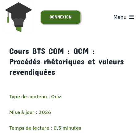
Passer
au
Menu
CONNEXION
contenu
ACCUEIL
Cours BTS COM : QCM :
Procédés rhétoriques et valeurs
S’INSCRIRE
revendiquées
ACTUALITÉS
Type de contenu : Quiz
SUPPORT
Mise à jour : 2026
Temps de lecture : 0,5 minutes