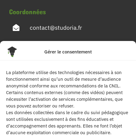
Coordonnées
contact@studoria.fr
4 Rue Georges Pompidou
Gérer le consentement
77680 Roissy en Brie
La plateforme utilise des technologies nécessaires à son
Suivez-nous
fonctionnement ainsi qu’un outil de mesure d’audience
anonymisé conforme aux recommandations de la CNIL.
Certains contenus externes (comme des vidéos) peuvent
nécessiter l’activation de services complémentaires, que
vous pouvez autoriser ou refuser.
Les données collectées dans le cadre du suivi pédagogique
sont utilisées exclusivement à des fins éducatives et
d’accompagnement des apprenants. Elles ne font l’objet
| Les contenus publiés sur ce site sont
d’aucune exploitation commerciale ou publicitaire.