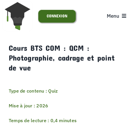
Passer
au
Menu
CONNEXION
contenu
ACCUEIL
Cours BTS COM : QCM :
Photographie, cadrage et point
S’INSCRIRE
de vue
ACTUALITÉS
Type de contenu : Quiz
SUPPORT
Mise à jour : 2026
Temps de lecture : 0,4 minutes