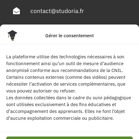
contact@studoria.fr
4 Rue Georges Pompidou
Gérer le consentement
77680 Roissy en Brie
La plateforme utilise des technologies nécessaires à son
Suivez-nous
fonctionnement ainsi qu’un outil de mesure d’audience
anonymisé conforme aux recommandations de la CNIL.
Certains contenus externes (comme des vidéos) peuvent
nécessiter l’activation de services complémentaires, que
vous pouvez autoriser ou refuser.
Les données collectées dans le cadre du suivi pédagogique
sont utilisées exclusivement à des fins éducatives et
d’accompagnement des apprenants. Elles ne font l’objet
| Les contenus publiés sur ce site sont
d’aucune exploitation commerciale ou publicitaire.
protégés par le droit d’auteur. | Site réalisé par l’
agence de communication CDKIT