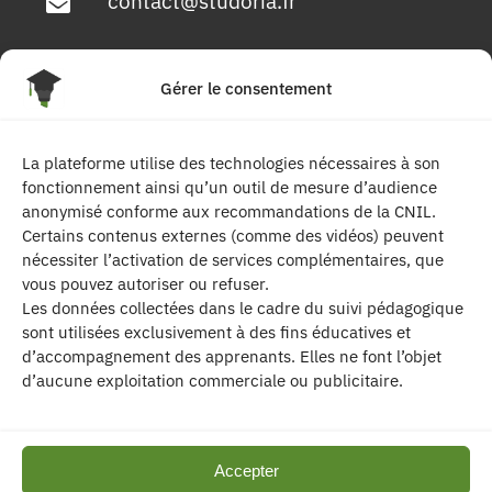
contact@studoria.fr
4 Rue Georges Pompidou
Gérer le consentement
77680 Roissy en Brie
La plateforme utilise des technologies nécessaires à son
Suivez-nous
fonctionnement ainsi qu’un outil de mesure d’audience
anonymisé conforme aux recommandations de la CNIL.
Certains contenus externes (comme des vidéos) peuvent
nécessiter l’activation de services complémentaires, que
vous pouvez autoriser ou refuser.
Les données collectées dans le cadre du suivi pédagogique
sont utilisées exclusivement à des fins éducatives et
d’accompagnement des apprenants. Elles ne font l’objet
| Les contenus publiés sur ce site sont
d’aucune exploitation commerciale ou publicitaire.
protégés par le droit d’auteur. | Site réalisé par l’
agence de communication CDKIT
Accepter