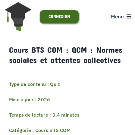
Passer
au
Menu
CONNEXION
contenu
ACCUEIL
Cours BTS COM : QCM : Normes
sociales et attentes collectives
S’INSCRIRE
ACTUALITÉS
Type de contenu : Quiz
SUPPORT
Mise à jour : 2026
Temps de lecture : 0,4 minutes
Catégorie : Cours BTS COM