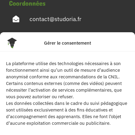
Coordonnées
contact@studoria.fr
4 Rue Georges Pompidou
Gérer le consentement
77680 Roissy en Brie
La plateforme utilise des technologies nécessaires à son
Suivez-nous
fonctionnement ainsi qu’un outil de mesure d’audience
anonymisé conforme aux recommandations de la CNIL.
Certains contenus externes (comme des vidéos) peuvent
nécessiter l’activation de services complémentaires, que
vous pouvez autoriser ou refuser.
Les données collectées dans le cadre du suivi pédagogique
sont utilisées exclusivement à des fins éducatives et
d’accompagnement des apprenants. Elles ne font l’objet
| Les contenus publiés sur ce site sont
d’aucune exploitation commerciale ou publicitaire.
protégés par le droit d’auteur. | Site réalisé par l’