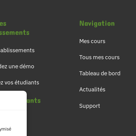
es
Navigation
issements
Mes cours
établissements
Tous mes cours
ez une démo
Tableau de bord
ez vos étudiants
Actualités
les étudiants
Support
lômes
nymisé
ières