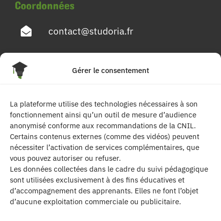
Coordonnées
contact@studoria.fr
4 Rue Georges Pompidou
Gérer le consentement
77680 Roissy en Brie
La plateforme utilise des technologies nécessaires à son
Suivez-nous
fonctionnement ainsi qu’un outil de mesure d’audience
anonymisé conforme aux recommandations de la CNIL.
Certains contenus externes (comme des vidéos) peuvent
nécessiter l’activation de services complémentaires, que
vous pouvez autoriser ou refuser.
Les données collectées dans le cadre du suivi pédagogique
sont utilisées exclusivement à des fins éducatives et
d’accompagnement des apprenants. Elles ne font l’objet
| Les contenus publiés sur ce site sont
d’aucune exploitation commerciale ou publicitaire.
protégés par le droit d’auteur. | Site réalisé par l’