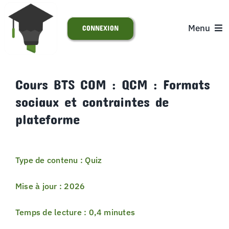
Passer
au
Menu
CONNEXION
contenu
ACCUEIL
Cours BTS COM : QCM : Formats
sociaux et contraintes de
S’INSCRIRE
plateforme
ACTUALITÉS
Type de contenu : Quiz
SUPPORT
Mise à jour : 2026
Temps de lecture : 0,4 minutes