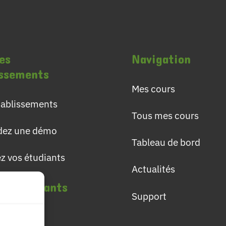
es
Navigation
issements
Mes cours
établissements
Tous mes cours
ez une démo
Tableau de bord
ez vos étudiants
Actualités
les étudiants
Support
lômes