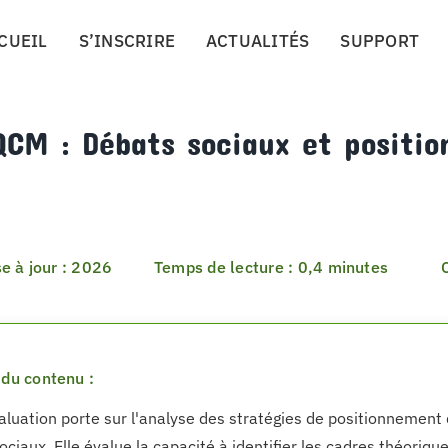
CUEIL
S’INSCRIRE
ACTUALITÉS
SUPPORT
QCM : Débats sociaux et positi
e à jour : 2026
Temps de lecture : 0,4 minutes
du contenu :
aluation porte sur l'analyse des stratégies de positionnement
ociaux. Elle évalue la capacité à identifier les cadres théoriqu