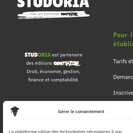
Pour l
établ
est partenaire
Tarifs 
des éditions
.
Droit, économie, gestion,
Demand
finance et comptabilité.
Inscriv
Pour 
Gérer le consentement
Les dip
La plateforme utilise des technologies nécessaires à son