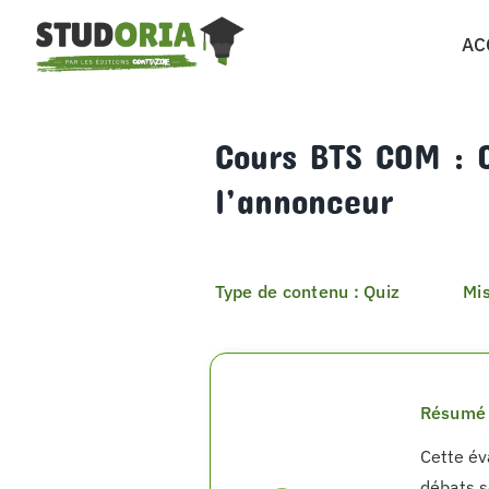
Passer
AC
au
contenu
Cours BTS COM : 
l’annonceur
Type de contenu : Quiz
Mis
Résumé 
Cette év
débats s