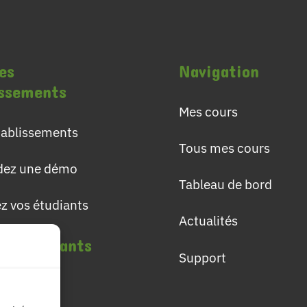
es
Navigation
issements
Mes cours
établissements
Tous mes cours
ez une démo
Tableau de bord
ez vos étudiants
Actualités
les étudiants
Support
lômes