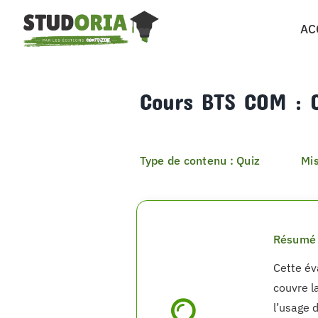
Passer
AC
au
contenu
Cours BTS COM : Q
Type de contenu : Quiz
Mis
Résumé 
Cette év
couvre la
l’usage d