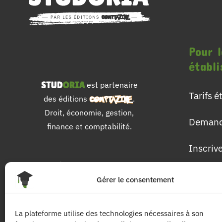
Pour l
établ
est partenaire
Tarifs 
des éditions
.
Droit, économie, gestion,
Demand
finance et comptabilité.
Inscriv
Pour 
Gérer le consentement
Les dip
La plateforme utilise des technologies nécessaires à son